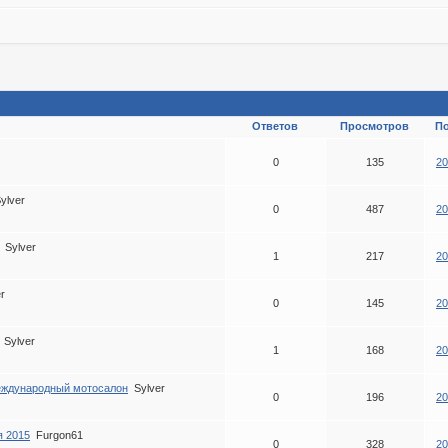
Ответов
Просмотров
П
0
135
20
ylver
0
487
20
Sylver
1
217
20
r
0
145
20
Sylver
1
168
20
международный мотосалон
Sylver
0
196
20
я 2015
Furgon61
0
328
20