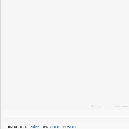
Форум
Участник
Привет, Гость!
Войдите
или
зарегистрируйтесь
.