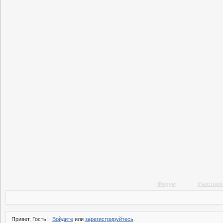
Форум
Участник
Привет, Гость!
Войдите
или
зарегистрируйтесь
.