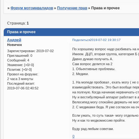
»
Форум мотоинвалидов
»
Получение прав
»
Права и прочее
Страница:
1
Права и прочее
Андрей
Поделиться
2019-07-02 19:30:17
Новичок
По хорошему вопрос надо разбивать на н
Зарегистрирован
: 2019-07-02
Имеем. ДЦП, вторая группа, категория Б 
Приглашений:
0
Давно думаю получить А.
Сообщений:
4
Сам вопрос делится на 2
Уважение:
[+0/-0]
1. Обьективные проблемы.
Позитив:
[+0/-0]
2. Медики.
Провел на форуме:
2 часа 3 минуты
1. На мопеде пробовал , ехать могу ( не 
Последний визит:
взаимодействовать. Это был вообще перв
2019-07-06 02:40:52
на полгную. Когда начинаю нервничать-с
Ну и вестибулярный аппарат работает в 
Велосипед могу спокойно держать-не могу
2. С медиками беда. Я уже согласен на оч
Если ужать, то суть такая- могу отдельно
Ну и как то медкомиссию пройти.
Буду рад любым советам.
0