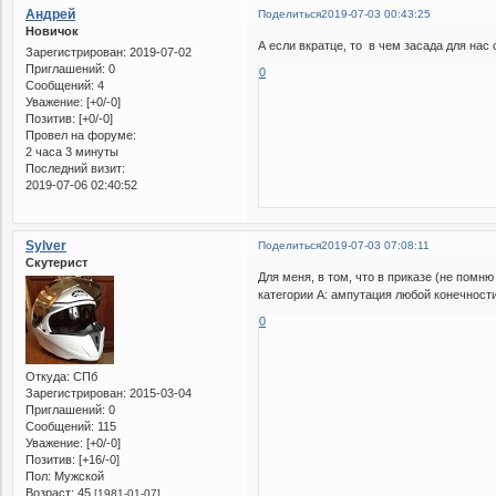
Андрей
Поделиться
2019-07-03 00:43:25
Новичок
А если вкратце, то в чем засада для нас
Зарегистрирован
: 2019-07-02
Приглашений:
0
0
Сообщений:
4
Уважение:
[+0/-0]
Позитив:
[+0/-0]
Провел на форуме:
2 часа 3 минуты
Последний визит:
2019-07-06 02:40:52
Sylver
Поделиться
2019-07-03 07:08:11
Скутерист
Для меня, в том, что в приказе (не пом
категории А: ампутация любой конечности
0
Откуда:
СПб
Зарегистрирован
: 2015-03-04
Приглашений:
0
Сообщений:
115
Уважение:
[+0/-0]
Позитив:
[+16/-0]
Пол:
Мужской
Возраст:
45
[1981-01-07]