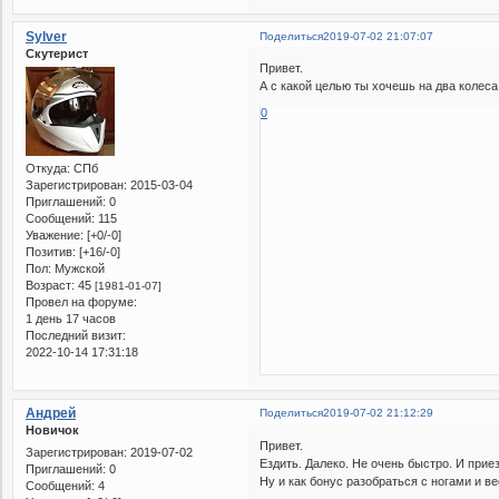
Sylver
Поделиться
2019-07-02 21:07:07
Скутерист
Привет.
А с какой целью ты хочешь на два колеса
0
Откуда:
СПб
Зарегистрирован
: 2015-03-04
Приглашений:
0
Сообщений:
115
Уважение:
[+0/-0]
Позитив:
[+16/-0]
Пол:
Мужской
Возраст:
45
[1981-01-07]
Провел на форуме:
1 день 17 часов
Последний визит:
2022-10-14 17:31:18
Андрей
Поделиться
2019-07-02 21:12:29
Новичок
Привет.
Зарегистрирован
: 2019-07-02
Ездить. Далеко. Не очень быстро. И прие
Приглашений:
0
Ну и как бонус разобраться с ногами и в
Сообщений:
4