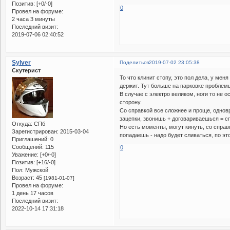
Позитив:
[+0/-0]
0
Провел на форуме:
2 часа 3 минуты
Последний визит:
2019-07-06 02:40:52
Sylver
Поделиться
2019-07-02 23:05:38
Скутерист
То что клинит стопу, это пол дела, у меня
держит. Тут больше на парковке проблемы
В случае с электро великом, ноги то не о
сторону.
Со справкой все сложнее и проще, одновр
зацепки, звонишь + договариваешься = с
Откуда:
СПб
Но есть моменты, могут кинуть, со справ
Зарегистрирован
: 2015-03-04
попадаешь - надо будет сливаться, по э
Приглашений:
0
Сообщений:
115
0
Уважение:
[+0/-0]
Позитив:
[+16/-0]
Пол:
Мужской
Возраст:
45
[1981-01-07]
Провел на форуме:
1 день 17 часов
Последний визит:
2022-10-14 17:31:18