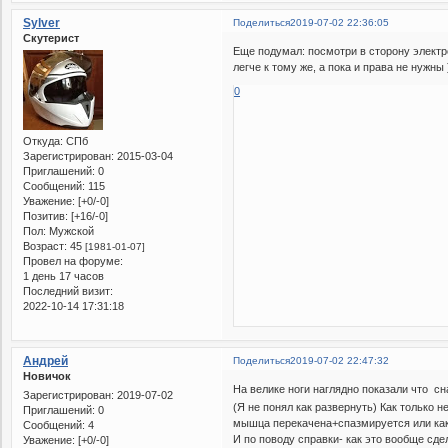
Sylver
Поделиться
2019-07-02 22:36:05
Скутерист
Еще подумал: посмотри в сторону электро
легче к тому же, а пока и права не нужны 
0
Откуда:
СПб
Зарегистрирован
: 2015-03-04
Приглашений:
0
Сообщений:
115
Уважение:
[+0/-0]
Позитив:
[+16/-0]
Пол:
Мужской
Возраст:
45
[1981-01-07]
Провел на форуме:
1 день 17 часов
Последний визит:
2022-10-14 17:31:18
Андрей
Поделиться
2019-07-02 22:47:32
Новичок
На велике ноги наглядно показали что с
Зарегистрирован
: 2019-07-02
(Я не понял как развернуть) Как только н
Приглашений:
0
мышца перекачена+спазмируется или как т
Сообщений:
4
И по поводу справки- как это вообще сде
Уважение:
[+0/-0]