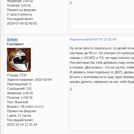
Уважение:
[+0/-0]
0
Позитив:
[+0/-0]
Провел на форуме:
2 часа 3 минуты
Последний визит:
2019-07-06 02:40:52
Sylver
Поделиться
2019-07-02 22:31:08
Скутерист
Ну если просто покататься, то делай по м
скутерах до 50 сс. Не смотри что кубатур
гемора с ОСАГО и ТО, не надо платить на
Посоветовал бы тебе добавить пару колес
и ногами. Два колеса - это не шутки, пой
И держись пока подальше от ДОП, дворы,
Откуда:
СПб
Кстати у полтиника есть еще одно преим
Зарегистрирован
: 2015-03-04
альфы дельты, наверное на них тебе буде
Приглашений:
0
Сообщений:
115
0
Уважение:
[+0/-0]
Позитив:
[+16/-0]
Пол:
Мужской
Возраст:
45
[1981-01-07]
Провел на форуме:
1 день 17 часов
Последний визит:
2022-10-14 17:31:18