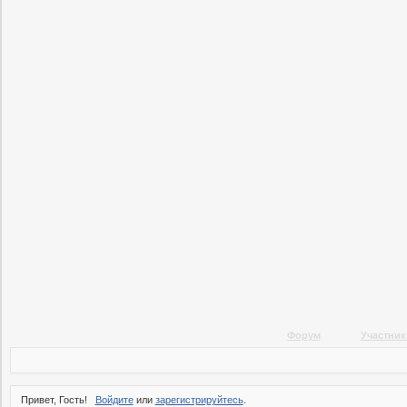
Форум
Участник
Привет, Гость!
Войдите
или
зарегистрируйтесь
.