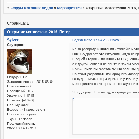
»
Форум мотоинвалидов
»
Мероприятия
»
Открытие мотосезона 2016, 
Страница:
1
Открытие мотосезона 2016, Питер
Sylver
Поделиться
2016-04-23 21:54:50
Скутерист
Из-за разброда и шатания клубней в мото
Очень удручает эта ситуация, когда из 
С одной стороны, понятно что НВ (Ночные
а с другой, совсем не понятно зачем Мо
ИМХО, было бы гораздо лучше если бы дв
Не стоит устраивать из народного мероп
Откуда:
СПб
не будет никакого праздника ни у НВ ни у
Зарегистрирован
: 2015-03-04
мероприятие на котором сотня клубней в 
Приглашений:
0
Сообщений:
115
Я поддержу НВ, и поеду, по традиции, на 
Уважение:
[+0/-0]
0
Позитив:
[+16/-0]
Пол:
Мужской
Возраст:
45
[1981-01-07]
Провел на форуме:
1 день 17 часов
Последний визит:
2022-10-14 17:31:18