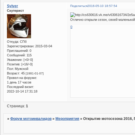
Sylver
Поделиться
2016-05-10 18:57:54
Скутерист
Отлично открыли сезон, своей маленькой
0
Откуда:
СПб
Зарегистрирован
: 2015-03-04
Приглашений:
0
Сообщений:
115
Уважение:
[+0/-0]
Позитив:
[+16/-0]
Пол:
Мужской
Возраст:
45
[1981-01-07]
Провел на форуме:
1 день 17 часов
Последний визит:
2022-10-14 17:31:18
Страница:
1
»
Форум мотоинвалидов
»
Мероприятия
»
Открытие мотосезона 2016, 