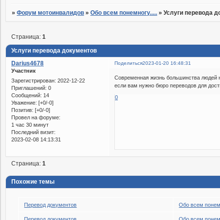
»
Форум мотоинвалидов
»
Обо всем понемногу.....
»
Услуги перевода д
Страница:
1
Услуги перевода документов
Darius4678
Поделиться
2023-01-20 16:48:31
Участник
Современная жизнь большинства людей на
Зарегистрирован
: 2022-12-22
если вам нужно бюро переводов для дос
Приглашений:
0
Сообщений:
14
0
Уважение:
[+0/-0]
Позитив:
[+0/-0]
Провел на форуме:
1 час 30 минут
Последний визит:
2023-02-08 14:13:31
Страница:
1
Похожие темы
Перевод документов
Обо всем понемн
Перевод документов
Обо всем понемн