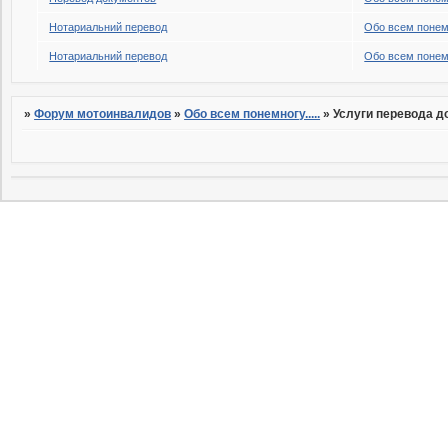
Нотариальний перевод
Обо всем понемн
Нотариальний перевод
Обо всем понемн
»
Форум мотоинвалидов
»
Обо всем понемногу.....
»
Услуги перевода д