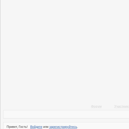
Форум
Участник
Привет, Гость!
Войдите
или
зарегистрируйтесь
.